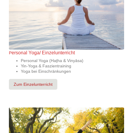
ersonal Yoga/ Einzelunterricht
P
Personal Yoga (Haṯha & Vinyāsa)
Yin-Yoga & Faszientraining
Yoga bei Einschränkungen
Zum Einzelunterricht