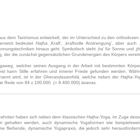
aus dem Tantrismus entwickelt, der im Unterschied zu den orthodoxen A
ersetzt bedeutet
Haṯha
‚Kraft’, ‚kraftvolle Anstrengung’, aber auch
pannungstechniken hinaus geht. Symbolisch steht ‚
ha
’ für Sonne und ‚
ṯ
g, der die zunächst gegensätzlichen Grundenergien des Körpers verein
ogaweg, welcher seinen Ausgang in der Arbeit mit bestimmten Körpe
ist kann Stille erfahren und innerer Friede gefunden werden. Wäh
annt wird, ist in der
Gheraṇḍasaṃhitā
, welche neben der
Haṯha-Yo
die Rede von 84 x 100.000. (= 8.400.000) āsanas.
rzehnten haben sich neben dem klassischen
Haṯha
-Yoga, im Zuge dess
aum gehalten werden, auch dynamische Yogaformen wie beispielswe
e fließende, dynamische Yogapraxis, die jedoch sehr herausfordern