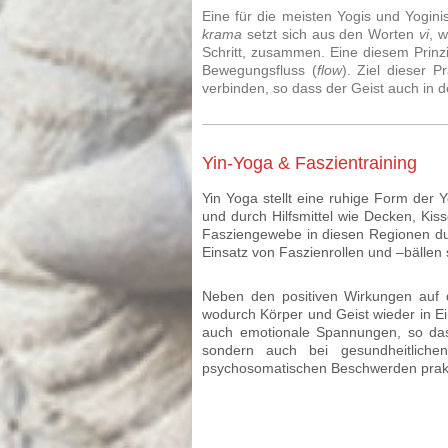
Eine für die meisten Yogis und Yogini
krama
setzt sich aus den Worten
vi
, 
Schritt, zusammen. Eine diesem Prinz
Bewegungsfluss (
flow
). Ziel dieser 
verbinden, so dass der Geist auch in
Yin-Yoga & Faszientraining
Yin Yoga stellt eine ruhige Form der 
und durch Hilfsmittel wie Decken, Ki
Fasziengewebe in diesen Regionen dur
Einsatz von Faszienrollen und –bällen
Neben den positiven Wirkungen auf d
wodurch Körper und Geist wieder in E
auch emotionale Spannungen, so dass
sondern auch bei gesundheitliche
psychosomatischen Beschwerden prakt