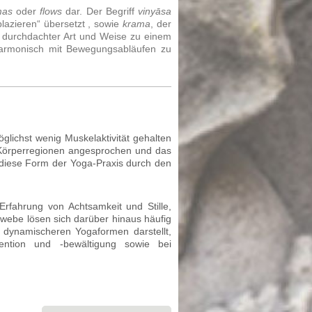
mas
oder
flows
dar. Der Begriff
vinyāsa
plazieren“ übersetzt , sowie
krama
, der
, durchdachter Art und Weise zu einem
harmonisch mit Bewegungsabläufen zu
glichst wenig Muskelaktivität gehalten
e Körperregionen angesprochen und das
 diese Form der Yoga-Praxis durch den
rfahrung von Achtsamkeit und Stille,
webe lösen sich darüber hinaus häufig
 dynamischeren Yogaformen darstellt,
ention und -bewältigung sowie bei