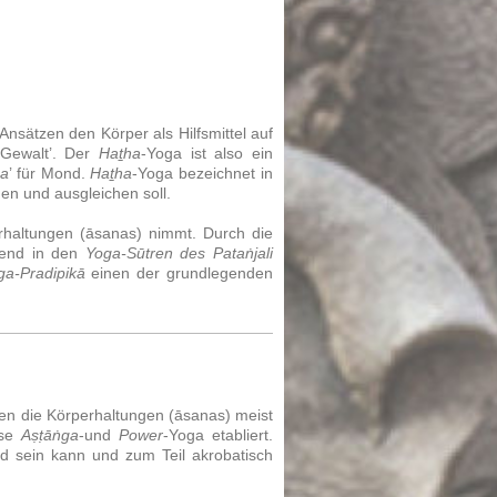
nsätzen den Körper als Hilfsmittel auf
 ‚Gewalt’. Der
Haṯha
-Yoga ist also ein
ha
’ für Mond.
Haṯha
-Yoga bezeichnet in
en und ausgleichen soll.
rhaltungen (āsanas) nimmt. Durch die
rend in den
Yoga-Sūtren des Pataṅjali
ga-Pradipikā
einen der grundlegenden
en die Körperhaltungen (āsanas) meist
ise
Aṣṭāṅga
-und
Power
-Yoga etabliert.
d sein kann und zum Teil akrobatisch