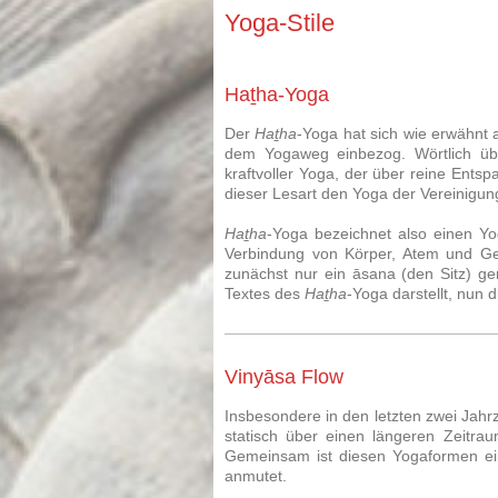
Yoga-Stile
Haṯha-Yoga
Der
Haṯha
-Yoga hat sich wie erwähnt 
dem Yogaweg einbezog. Wörtlich üb
kraftvoller Yoga, der über reine Ents
dieser Lesart den Yoga der Vereinigun
Haṯha
-Yoga bezeichnet also einen Y
Verbindung von Körper, Atem und Ge
zunächst nur ein āsana (den Sitz) gen
Textes des
Haṯha
-Yoga darstellt, nun 
Vinyāsa Flow
Insbesondere in den letzten zwei Jah
statisch über einen längeren Zeitr
Gemeinsam ist diesen Yogaformen ein
anmutet.