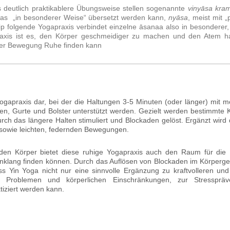
s deutlich praktikablere Übungsweise stellen sogenannte
vinyāsa
kra
was „in besonderer Weise“ übersetzt werden kann,
nyāsa
, meist mit „
ip folgende Yogapraxis verbindet einzelne āsanaa also in besonderer
Praxis ist es, den Körper geschmeidiger zu machen und den Atem 
 der Bewegung Ruhe finden kann
Yogapraxis dar, bei der die Haltungen 3-5 Minuten (oder länger) mit mö
ssen, Gurte und Bolster unterstützt werden. Gezielt werden bestimmt
ch das längere Halten stimuliert und Blockaden gelöst. Ergänzt wird
 sowie leichten, federnden Bewegungen.
en Körper bietet diese ruhige Yogapraxis auch den Raum für die E
inklang finden können. Durch das Auflösen von Blockaden im Körperge
 Yin Yoga nicht nur eine sinnvolle Ergänzung zu kraftvolleren und
n Problemen und körperlichen Einschränkungen, zur Stresspräv
iziert werden kann.